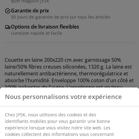
quel magasin JYSK
Garantie de prix
30 jours de garantie de prix sur tous les articles
Options de livraison flexibles
Livraison rapide et facile
Couette en laine 200x220 cm avec garnissage 50%
laine/50% fibres creuses siliconées, 1320 g. La laine est
naturellement antibactérienne, thermorégulatrice et
absorbe l'humidité. Enveloppe 100% coton d'un côté et
100% polyester de l'autre. L'enveloppe est en tissu
sherpa doux. Lavable à 40°C.
Numéro d’article: 4058385
Spécifications