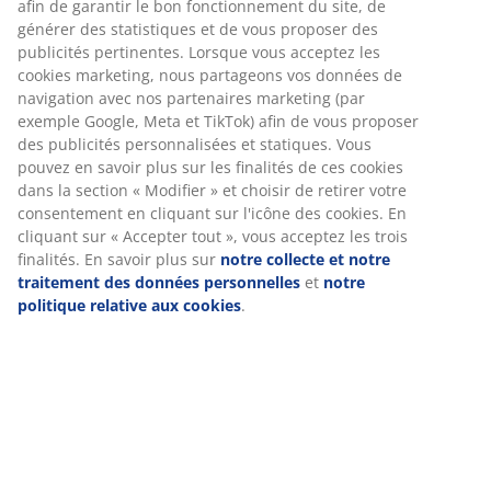
Avis
(
53
)
Livraison