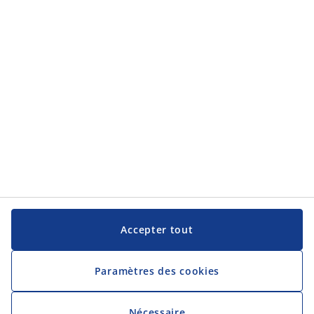
Service clientèle
JYSK
JYSK
Siège social
Suivez JYSK
Langue