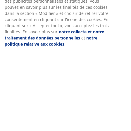
Tissu en coton
Le coton est respirant et offre un toucher doux et
naturel, pour un confort optimal toute la nuit.
Lavage
La couette peut être lavée en machine à 60 °C pour
conserver sa fraîcheur et sa propreté. Un lavage à 60
°C ou plus permet d'éliminer les acariens indésirables.
Utilisez une lessive adaptée, sans enzymes, pour
garnissage naturel.
Certification OEKO-TEX® STANDARD 100
Ce produit est certifié OEKO-TEX® STANDARD 100. Cela
signifie que chaque composant est testé par des
instituts OEKO-TEX® indépendants et respecte des
limites strictes concernant les substances nocives.
Garantie 5 ans