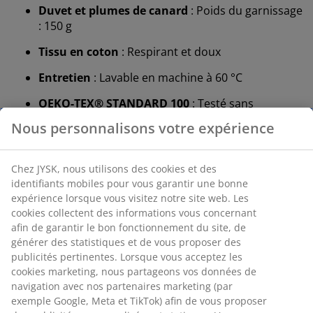
Duvet et plumes de canard
: Poids du garnissage
: 150 g
Tissu en coton
: Respirant et doux
Entretien
: Lavable en machine à 60 °C
OEKO-TEX® STANDARD 100
: Testé sans
substances nocives
Garantie 5 ans
: Un choix durable
Duvet et plumes de canard
Le garnissage de cette couette est composé à 60 % de
duvet de canard et à 40 % de plumes. Plus la
proportion de duvet est élevée, plus la couette est
légère et chaude. Les fines fibres de duvet
emprisonnent l'air pour une isolation optimale, tandis
que les plumes ajoutent du poids et permettent à la
couette de conserver sa forme. Pouvoir gonflant : 400.
Poids du garnissage : 150 g.