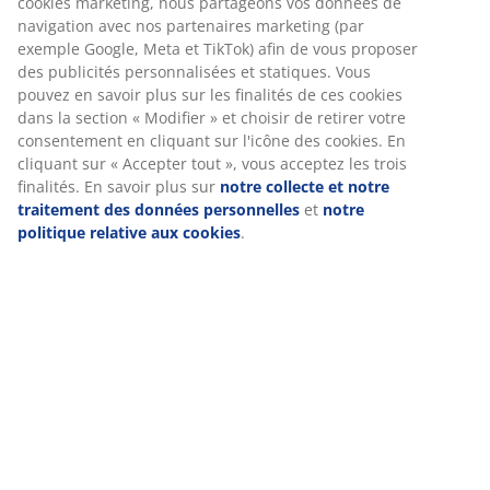
microbilles de verre et à 5 % de fibres de polyester. Les
microbilles de verre permettent à la couette d'épouser
les formes du corps en douceur et offrent une
pression uniforme.
Tissu en coton
Le coton est respirant et offre une sensation de
douceur et de naturel, pour un confort optimal tout au
long de la nuit.
Certification OEKO-TEX® STANDARD 100
Ce produit est certifié OEKO-TEX® STANDARD 100. Cela
signifie que chaque composant est testé par des
instituts indépendants OEKO-TEX® et respecte des
normes strictes en matière de substances nocives.
Garantie 5 ans
Tous les produits lestés PLUS bénéficient d'une
garantie étendue de 5 ans, pour une tranquillité