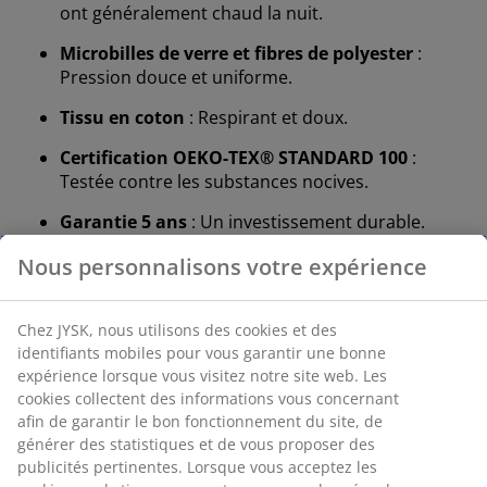
ont généralement chaud la nuit.
Microbilles de verre et fibres de polyester
:
Pression douce et uniforme.
Tissu en coton
: Respirant et doux.
Certification OEKO-TEX® STANDARD 100
:
Testée contre les substances nocives.
Garantie 5 ans
: Un investissement durable.
Couette chaude
Les couettes JYSK sont disponibles en trois niveaux
d'isolation : fraîcheur, chaleur et extra-chaude. Cette
couette est conçue pour les personnes qui ont
généralement chaud la nuit, sans avoir ni trop chaud ni
trop froid.
Microbilles de verre et fibres de polyester
Le garnissage de cette couette est composé à 95 % de