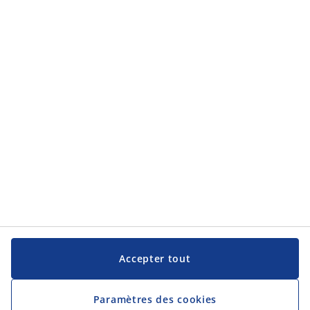
Service clientèle
Service clientèle
JYSK
JYSK
Siège social
Suivez JYSK
Langue
Accepter tout
Paramètres des cookies