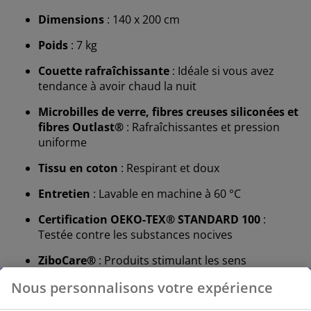
Dimensions
: 140 x 200 cm
Poids
: 7 kg
Couette rafraîchissante
: Idéale si vous avez
tendance à avoir chaud la nuit
Microbilles de verre, fibres creuses siliconées et
fibres Outlast®
: Rafraîchissantes et pression
uniforme
Tissu en coton
: Respirant et doux
Entretien
: Lavable en machine à 60 °C
Certification OEKO-TEX® STANDARD 100
:
Testée contre les substances nocives
ZiboCare®
: Produits stimulant les sens
Garantie 10 ans
: Un choix fiable et durable
Nous personnalisons votre expérience