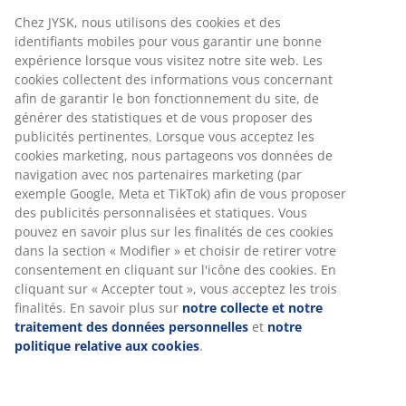
Couette rafraîchissante
Chez JYSK, nous utilisons des cookies et des
Les couettes JYSK sont disponibles en trois niveaux
identifiants mobiles pour vous garantir une bonne
d'isolation : rafraîchissante, tiède et extra-chaude.
expérience lorsque vous visitez notre site web. Les
Cette couette est fraîche et conçue pour les personnes
cookies collectent des informations vous concernant
qui ont tendance à avoir chaud la nuit.
afin de garantir le bon fonctionnement du site, de
générer des statistiques et de vous proposer des
Billes de verre, fibres creuses siliconées et fibres
publicités pertinentes. Lorsque vous acceptez les
Outlast®
cookies marketing, nous partageons vos données de
navigation avec nos partenaires marketing (par
Le garnissage de cette couette est composé à 95 % de
exemple Google, Meta et TikTok) afin de vous proposer
billes de verre, à 3 % de fibres creuses siliconées et à 2
des publicités personnalisées et statiques. Vous
% de fibres Outlast®. Les billes de verre permettent à
pouvez en savoir plus sur les finalités de ces cookies
la couette d'épouser les formes du corps en douceur
dans la section « Modifier » et choisir de retirer votre
et d'exercer une pression uniforme. Les fibres
consentement en cliquant sur l'icône des cookies. En
Outlast® régulent la température et procurent une
cliquant sur « Accepter tout », vous acceptez les trois
sensation de fraîcheur immédiate.
finalités. En savoir plus sur
notre collecte et notre
traitement des données personnelles
et
notre
Tissu en coton
politique relative aux cookies
.
Le coton est respirant et offre un toucher doux et
naturel, pour un confort optimal toute la nuit.