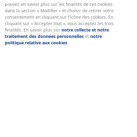
Livraison
Nous personnalisons votre expérience
Chez JYSK, nous utilisons des cookies et des identifiants mobile
vous garantir une bonne expérience lorsque vous visitez notre s
Les cookies collectent des informations vous concernant afin de 
le bon fonctionnement du site, de générer des statistiques et d
proposer des publicités pertinentes. Lorsque vous acceptez les 
marketing, nous partageons vos données de navigation avec no
partenaires marketing (par exemple Google, Meta et TikTok) afin
proposer des publicités personnalisées et statiques. Vous pouv
savoir plus sur les finalités de ces cookies dans la section « Modi
choisir de retirer votre consentement en cliquant sur l'icône des
En cliquant sur « Accepter tout », vous acceptez les trois finalité
savoir plus sur
notre collecte et notre traitement des données
personnelles
et
notre politique relative aux cookies
.