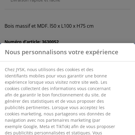
Bois massif et MDF. l50 x L100 x H75 cm
Numéro d’article: 3630052
Instructions de montage
Spécifications
Avis
(
26
)