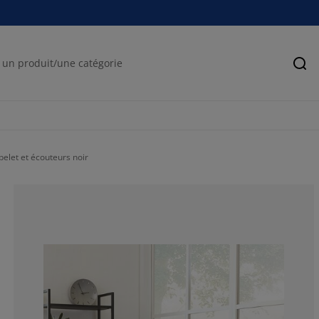
Rec
let et écouteurs noir
67.6923076923