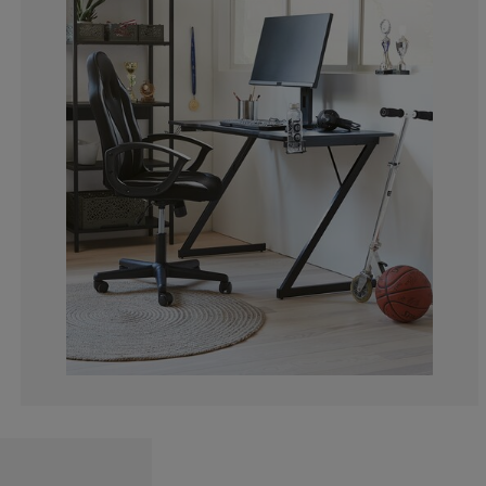
17.80219780219
7.032967032967
3.516483516483
3.956043956043