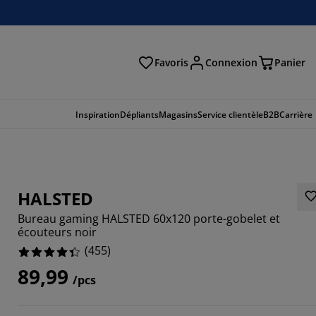
Favoris
Connexion
Panier
herche
Inspiration
Dépliants
Magasins
Service clientèle
B2B
Carrière
HALSTED
Bureau gaming HALSTED 60x120 porte-gobelet et
écouteurs noir
(
455
)
89,99
/pcs
077%