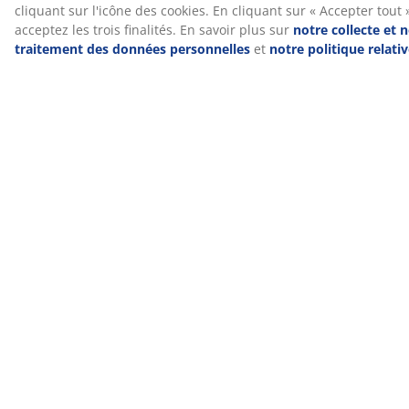
chaque pied pour stabiliser le bureau et garantir une
surface de travail stable et plane. Les pieds réglables
sont particulièrement utiles si votre bureau est placé
sur un sol incliné ou irrégulier.
Placage décoratif et acier
Le bureau à hauteur réglable se compose d'un cadre
en acier robuste et d'un plateau en placage décoratif
durable. Toutes les surfaces sont noires pour un look
monochrome qui convient à la plupart des espaces de
bureau.
FSC® Mix
Le label FSC® Mix indique que tout le bois et les
matériaux issus de la forêt utilisés dans ce produit
proviennent de forêts certifiées FSC® ou de sources
recyclées ou de bois contrôlés FSC®.
Numéro d’article: 3601389
Instructions de montage