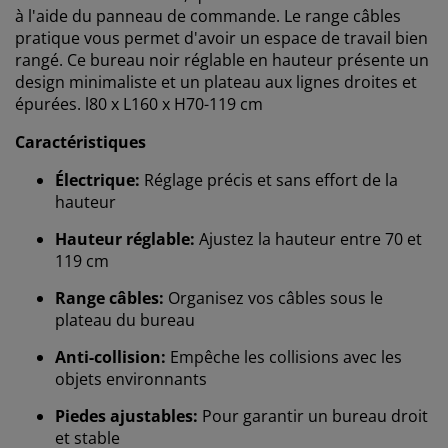
à l'aide du panneau de commande. Le range câbles
pratique vous permet d'avoir un espace de travail bien
rangé. Ce bureau noir réglable en hauteur présente un
design minimaliste et un plateau aux lignes droites et
épurées. l80 x L160 x H70-119 cm
Caractéristiques
Électrique:
Réglage précis et sans effort de la
hauteur
Hauteur réglable:
Ajustez la hauteur entre 70 et
119 cm
Range câbles:
Organisez vos câbles sous le
plateau du bureau
Nous personnalisons votre expérience
Anti-collision:
Empêche les collisions avec les
objets environnants
Chez JYSK, nous utilisons des cookies et des
Piedes ajustables:
Pour garantir un bureau droit
identifiants mobiles pour vous garantir une bonne
et stable
expérience lorsque vous visitez notre site web. Les