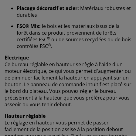
cookies collectent des informations vous concernant
Placage décoratif et acier:
Matériaux robustes et
afin de garantir le bon fonctionnement du site, de
durables
générer des statistiques et de vous proposer des
publicités pertinentes. Lorsque vous acceptez les
FSC® Mix:
le bois et les matériaux issus de la
cookies marketing, nous partageons vos données de
forêt dans ce produit proviennent de forêts
navigation avec nos partenaires marketing (par
®
certifiées FSC
ou de sources recyclées ou de bois
exemple Google, Meta et TikTok) afin de vous proposer
®
contrôlés FSC
.
des publicités personnalisées et statiques. Vous
pouvez en savoir plus sur les finalités de ces cookies
Électrique
dans la section « Modifier » et choisir de retirer votre
Ce bureau réglable en hauteur se règle à l'aide d'un
consentement en cliquant sur l'icône des cookies. En
moteur électrique, ce qui vous permet d'augmenter ou
cliquant sur « Accepter tout », vous acceptez les trois
de diminuer facilement la hauteur en appuyant sur un
finalités. En savoir plus sur
notre collecte et notre
bouton. Le panneau de commande intuitif est placé sur
traitement des données personnelles
et
notre
le bord du plateau. Vous pouvez régler le bureau
politique relative aux cookies
.
précisément à la hauteur que vous préférez pour vous
asseoir ou vous tenir debout.
Hauteur réglable
Le réglage en hauteur vous permet de passer
facilement de la position assise à la position debout