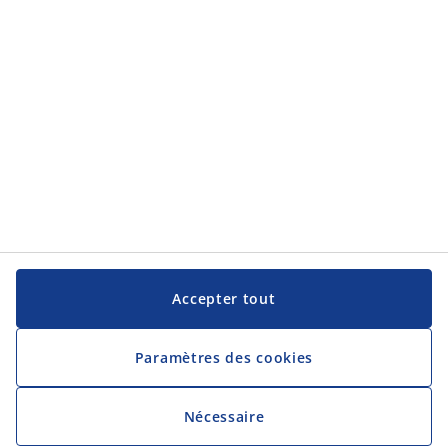
JYSK
JYSK
Siège social
Suivez JYSK
Langue