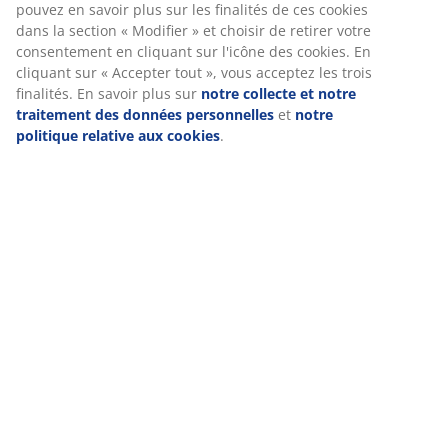
pour vous garantir une bonne expérience lorsque vous visitez
notre site web. Les cookies collectent des informations vous
concernant afin de garantir le bon fonctionnement du site, de
générer des statistiques et de vous proposer des publicités
pertinentes. Lorsque vous acceptez les cookies marketing, nous
partageons vos données de navigation avec nos partenaires
marketing (par exemple Google, Meta et TikTok) afin de vous
proposer des publicités personnalisées et statiques. Vous
pouvez en savoir plus sur les finalités de ces cookies dans la
section « Modifier » et choisir de retirer votre consentement en
cliquant sur l'icône des cookies. En cliquant sur « Accepter tout
», vous acceptez les trois finalités. En savoir plus sur
notre
collecte et notre traitement des données personnelles
et
notr
politique relative aux cookies
.