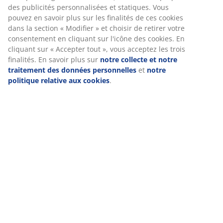
(
562
)
Chez JYSK, nous utilisons des cookies et des identifiants mobiles
pour vous garantir une bonne expérience lorsque vous visitez
notre site web. Les cookies collectent des informations vous
concernant afin de garantir le bon fonctionnement du site, de
Livraison
générer des statistiques et de vous proposer des publicités
pertinentes. Lorsque vous acceptez les cookies marketing, nous
partageons vos données de navigation avec nos partenaires
marketing (par exemple Google, Meta et TikTok) afin de vous
proposer des publicités personnalisées et statiques. Vous
pouvez en savoir plus sur les finalités de ces cookies dans la
section « Modifier » et choisir de retirer votre consentement en
cliquant sur l'icône des cookies. En cliquant sur « Accepter tout
», vous acceptez les trois finalités. En savoir plus sur
notre
collecte et notre traitement des données personnelles
et
notr
politique relative aux cookies
.