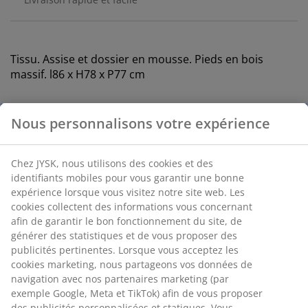
Tissu. Assise et dossier en mousse. Pieds en bois
massif. l86 x H78 x P77 cm
Numéro d’article: 3630075
Instructions de montage
Spécifications
Avis
(
12
)