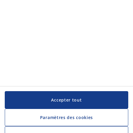
Service clientèle
JYSK
JYSK
Siège social
Suivez JYSK
Langue