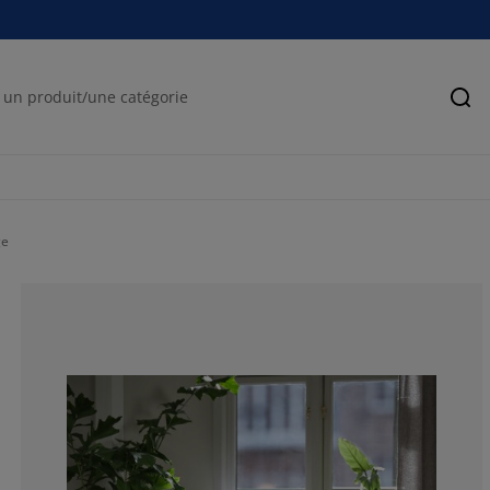
Rec
ge
100%