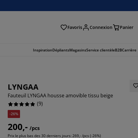
Favoris
Connexion
Panier
herche
Inspiration
Dépliants
Magasins
Service clientèle
B2B
Carrière
LYNGAA
Fauteuil LYNGAA housse amovible tissu beige
(
9
)
-26%
200,-
/pcs
Prix le plus bas des 30 derniers jours:
269,- /pcs (-26%)