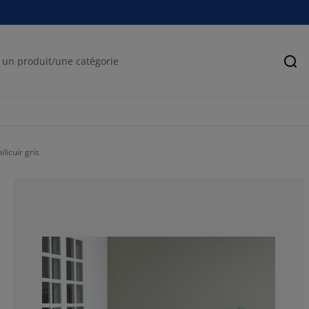
Rec
licuir gris
76.0225669957