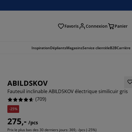
Favoris
Connexion
Panier
herche
Inspiration
Dépliants
Magasins
Service clientèle
B2B
Carrière
ABILDSKOV
Fauteuil inclinable ABILDSKOV électrique similicuir gris
(
709
)
-25%
275,-
/pcs
687%
Prix le plus bas des 30 derniers jours:
369,- /pcs (-25%)