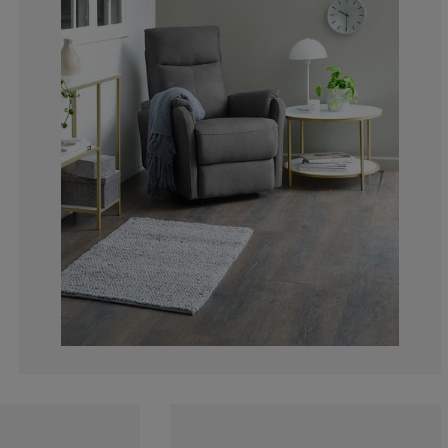
14.66854724964
5.218617771509
1.833568406205
2.256699576868