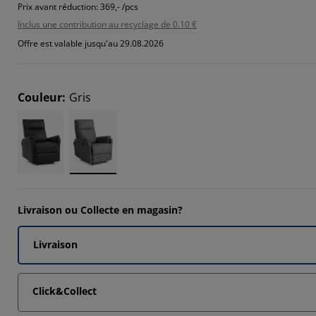
739%
Prix avant réduction:
369,- /pcs
Inclus une contribution au recyclage de 0.10 €
168%
Offre est valable jusqu'au 29.08.2026
9237%
8294%
Couleur
:
Gris
Livraison ou Collecte en magasin?
Livraison
Click&Collect