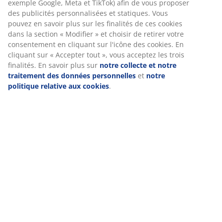
Chez JYSK, nous utilisons des cookies et des identifiants mobiles
pour vous garantir une bonne expérience lorsque vous visitez
notre site web. Les cookies collectent des informations vous
concernant afin de garantir le bon fonctionnement du site, de
générer des statistiques et de vous proposer des publicités
pertinentes. Lorsque vous acceptez les cookies marketing, nous
partageons vos données de navigation avec nos partenaires
marketing (par exemple Google, Meta et TikTok) afin de vous
proposer des publicités personnalisées et statiques. Vous
pouvez en savoir plus sur les finalités de ces cookies dans la
section « Modifier » et choisir de retirer votre consentement en
cliquant sur l'icône des cookies. En cliquant sur « Accepter tout
», vous acceptez les trois finalités. En savoir plus sur
notre
collecte et notre traitement des données personnelles
et
notr
politique relative aux cookies
.