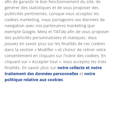
Spécifications
Avis
(
32
)
Livraison