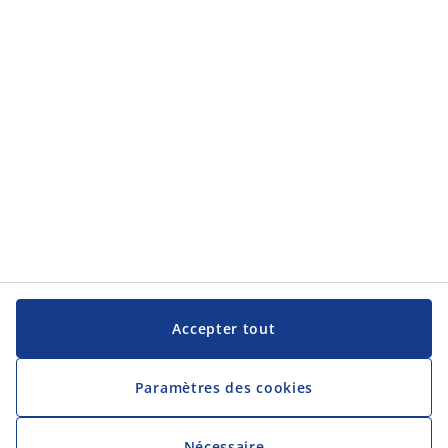
Service clientèle
JYSK
JYSK
Siège social
Suivez JYSK
Langue