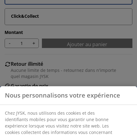
Click&Collect
Montant
-
+
Ajouter au panier
Retour illimité
Aucune limite de temps - retournez dans n'importe
quel magasin JYSK
Garantie de prix
30 jours de garantie de prix sur tous les articles
Options de livraison flexibles
Livraison rapide et facile
Numéro d’article: 2817002