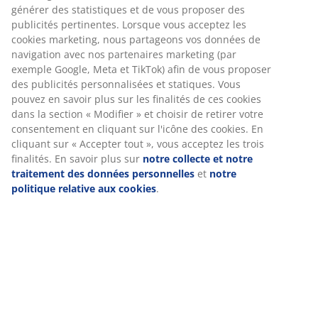
Spécifications
Nous personnalisons votre expérience
Avis
Chez JYSK, nous utilisons des cookies et des identifiants mobiles
(
77
)
pour vous garantir une bonne expérience lorsque vous visitez
notre site web. Les cookies collectent des informations vous
concernant afin de garantir le bon fonctionnement du site, de
générer des statistiques et de vous proposer des publicités
Livraison
pertinentes. Lorsque vous acceptez les cookies marketing, nous
partageons vos données de navigation avec nos partenaires
marketing (par exemple Google, Meta et TikTok) afin de vous
proposer des publicités personnalisées et statiques. Vous
pouvez en savoir plus sur les finalités de ces cookies dans la
section « Modifier » et choisir de retirer votre consentement en
cliquant sur l'icône des cookies. En cliquant sur « Accepter tout
», vous acceptez les trois finalités. En savoir plus sur
notre
collecte et notre traitement des données personnelles
et
notr
politique relative aux cookies
.