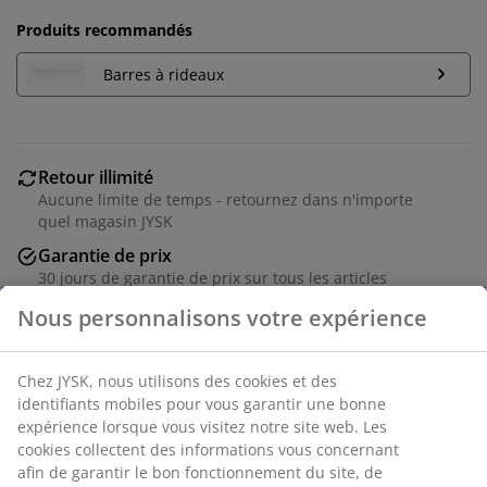
Produits recommandés
Barres à rideaux
Retour illimité
Aucune limite de temps - retournez dans n'importe
quel magasin JYSK
Garantie de prix
30 jours de garantie de prix sur tous les articles
Options de livraison flexibles
Nous personnalisons votre expérience
Livraison rapide et facile
Chez JYSK, nous utilisons des cookies et des
identifiants mobiles pour vous garantir une bonne
Numéro d’article: 5220507
expérience lorsque vous visitez notre site web. Les
cookies collectent des informations vous concernant
afin de garantir le bon fonctionnement du site, de