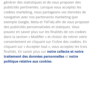
Spécifications
Avis
(
0
)
Livraison