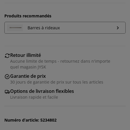
Produits recommandés
Barres à rideaux
Retour illimité
Aucune limite de temps - retournez dans n'importe
quel magasin JYSK
Garantie de prix
30 jours de garantie de prix sur tous les articles
Nous personnalisons votre expérience
Options de livraison flexibles
Livraison rapide et facile
Chez JYSK, nous utilisons des cookies et des
identifiants mobiles pour vous garantir une bonne
expérience lorsque vous visitez notre site web. Les
Numéro d’article: 5234802
cookies collectent des informations vous concernant
afin de garantir le bon fonctionnement du site, de