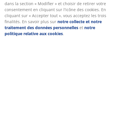
Instructions de montage
fonctionnement du site, de générer des statistiques et de vous
proposer des publicités pertinentes. Lorsque vous acceptez les
cookies marketing, nous partageons vos données de
navigation avec nos partenaires marketing (par exemple
Spécifications
Google, Meta et TikTok) afin de vous proposer des publicités
personnalisées et statiques. Vous pouvez en savoir plus sur les
finalités de ces cookies dans la section « Modifier » et choisir
de retirer votre consentement en cliquant sur l'icône des
Avis
cookies. En cliquant sur « Accepter tout », vous acceptez les
(
400
)
trois finalités. En savoir plus sur
notre collecte et notre
traitement des données personnelles
et
notre politique
relative aux cookies
.
Livraison