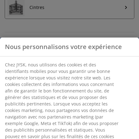
Cintres
Retour illimité
Aucune limite de temps - retournez dans n'importe
quel magasin JYSK
Garantie de prix
30 jours de garantie de prix sur tous les articles
Options de livraison flexibles
Livraison rapide et facile
Nous personnalisons votre expérience
Pin massif et MDF. l105 x H170 x P46 cm
Chez JYSK, nous utilisons des cookies et des identifiants
mobiles pour vous garantir une bonne expérience lorsque
Numéro d’article: 3640234
vous visitez notre site web. Les cookies collectent des
informations vous concernant afin de garantir le bon