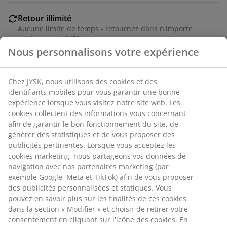
Retour illimité
Aucune limite de temps - retournez dans n'importe
quel magasin JYSK
Nous personnalisons votre expérience
Garantie de prix
30 jours de garantie de prix sur tous les articles
Options de livraison flexibles
Chez JYSK, nous utilisons des cookies et des
Livraison rapide et facile
identifiants mobiles pour vous garantir une bonne
expérience lorsque vous visitez notre site web. Les
cookies collectent des informations vous concernant
afin de garantir le bon fonctionnement du site, de
Numéro d’article: 3630055
générer des statistiques et de vous proposer des
publicités pertinentes. Lorsque vous acceptez les
Instructions de montage
cookies marketing, nous partageons vos données de
navigation avec nos partenaires marketing (par
exemple Google, Meta et TikTok) afin de vous proposer
des publicités personnalisées et statiques. Vous
Spécifications
pouvez en savoir plus sur les finalités de ces cookies
dans la section « Modifier » et choisir de retirer votre
consentement en cliquant sur l'icône des cookies. En