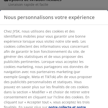
Livraison rapide et facile
Nous personnalisons votre expérience
Placage décoratif. l80 x H4 x P24 cm
Chez JYSK, nous utilisons des cookies et des
identifiants mobiles pour vous garantir une bonne
Numéro d’article: 3630108
expérience lorsque vous visitez notre site web. Les
Instructions de montage
cookies collectent des informations vous concernant
afin de garantir le bon fonctionnement du site, de
générer des statistiques et de vous proposer des
publicités pertinentes. Lorsque vous acceptez les
cookies marketing, nous partageons vos données de
Spécifications
navigation avec nos partenaires marketing (par
exemple Google, Meta et TikTok) afin de vous proposer
des publicités personnalisées et statiques. Vous
Avis
pouvez en savoir plus sur les finalités de ces cookies
dans la section « Modifier » et choisir de retirer votre
(
22
)
consentement en cliquant sur l'icône des cookies. En
cliquant sur « Accepter tout », vous acceptez les trois
finalités. En savoir plus sur
notre collecte et notre