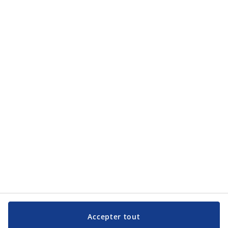
Catégories de produits
Catégories de produits
Service clientèle
Service clientèle
JYSK
JYSK
Siège social
Suivez JYSK
Langue
Accepter tout