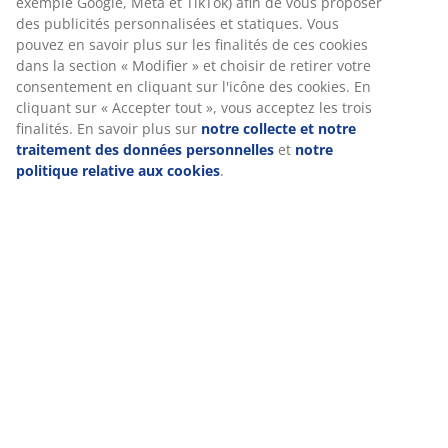
Avis
(
24
)
Livraison
Nous personnalisons votre expérience
Chez JYSK, nous utilisons des cookies et des identifiants mobile
vous garantir une bonne expérience lorsque vous visitez notre s
Les cookies collectent des informations vous concernant afin de 
le bon fonctionnement du site, de générer des statistiques et d
proposer des publicités pertinentes. Lorsque vous acceptez les 
marketing, nous partageons vos données de navigation avec no
partenaires marketing (par exemple Google, Meta et TikTok) afin
proposer des publicités personnalisées et statiques. Vous pouv
savoir plus sur les finalités de ces cookies dans la section « Modi
choisir de retirer votre consentement en cliquant sur l'icône des