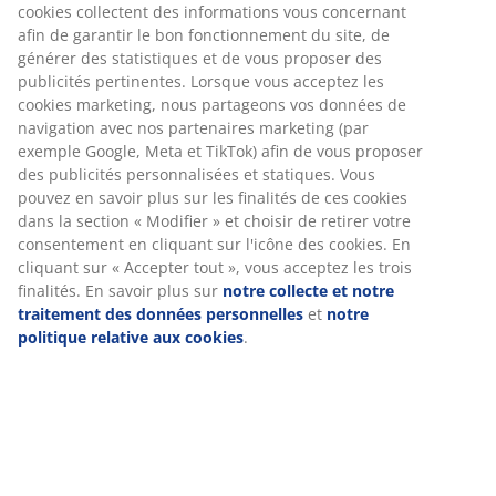
Table de jardin beige avec un plateau en pierre frittée.
Le cadre et les pieds sont en aluminium peint par
poudrage. La pierre frittée résiste aux rayures, aux
taches et à la chaleur. L'aluminium est un matériau
léger et robuste qui ne rouille pas. l95 x L150 x H74 cm
Numéro d’article: 3726047
Instructions de montage
Spécifications
Avis
(
7
)