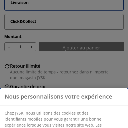
Livraison
Click&Collect
Montant
-
+
Ajouter au panier
Retour illimité
Aucune limite de temps - retournez dans n'importe
quel magasin JYSK
Garantie de prix
30 jours de garantie de prix sur tous les articles
Options de livraison flexibles
Livraison rapide et facile