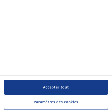
Service clientèle
JYSK
JYSK
Siège social
Suivez JYSK
Langue