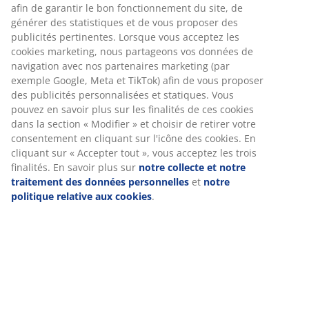
Chaise empilable avec assise en plastique de couleur
sable foncé et cadre noir en acier peint par poudrage.
La chaise de jardin peut être empilée pour un
rangement compact.
Numéro d’article: 3726302
Instructions de montage
Spécifications
Avis
(
1
)