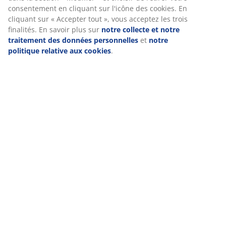
consentement en cliquant sur l'icône des cookies. En
Avis
cliquant sur « Accepter tout », vous acceptez les trois
finalités. En savoir plus sur
notre collecte et notre
(
70
)
traitement des données personnelles
et
notre
politique relative aux cookies
.
À propos de la marque
Livraison