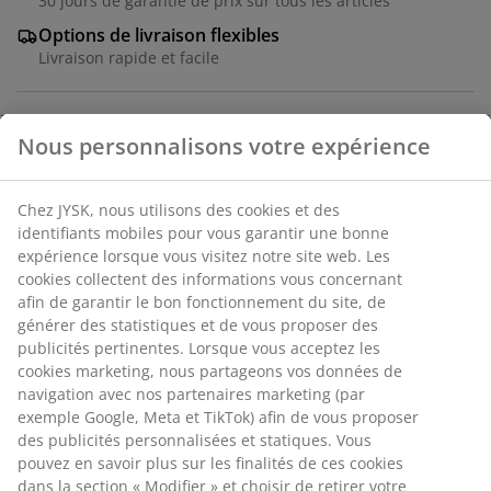
30 jours de garantie de prix sur tous les articles
Options de livraison flexibles
Livraison rapide et facile
Nous personnalisons votre expérience
Chaise empilable noire avec assise et dossier en
polypropylène tissé et un cadre en aluminium peint
par poudrage. L'aluminium est un matériau léger et
Chez JYSK, nous utilisons des cookies et des
robuste qui ne rouille pas. La chaise de jardin peut être
identifiants mobiles pour vous garantir une bonne
empilée pour un rangement compact.
expérience lorsque vous visitez notre site web. Les
cookies collectent des informations vous concernant
afin de garantir le bon fonctionnement du site, de
Numéro d’article: 3798700
générer des statistiques et de vous proposer des
Instructions de montage
publicités pertinentes. Lorsque vous acceptez les
cookies marketing, nous partageons vos données de
navigation avec nos partenaires marketing (par
exemple Google, Meta et TikTok) afin de vous proposer
Spécifications
des publicités personnalisées et statiques. Vous
pouvez en savoir plus sur les finalités de ces cookies
dans la section « Modifier » et choisir de retirer votre