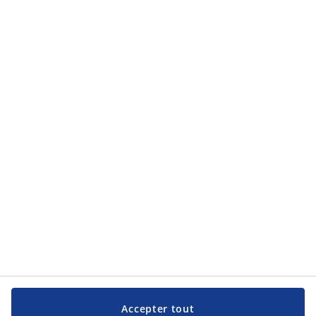
Catégories de produits
Catégories de produits
Service clientèle
Service clientèle
JYSK
JYSK
Siège social
Suivez JYSK
Langue
Accepter tout