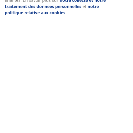
finalités. En savoir plus sur
notre collecte et notre
traitement des données personnelles
et
notre
Livraison
politique relative aux cookies
.