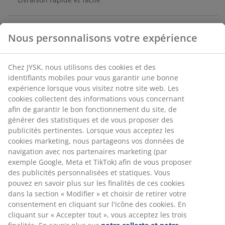
Bain de soleil en acier et polyester. 4 positions. Pliable.
Nous personnalisons votre expérience
l60 x L189 x H84 cm
Chez JYSK, nous utilisons des cookies et des
Numéro d’article: 3700266
identifiants mobiles pour vous garantir une bonne
expérience lorsque vous visitez notre site web. Les
Instructions de montage
cookies collectent des informations vous concernant
Instructions de montage
afin de garantir le bon fonctionnement du site, de
générer des statistiques et de vous proposer des
publicités pertinentes. Lorsque vous acceptez les
cookies marketing, nous partageons vos données de
Spécifications
navigation avec nos partenaires marketing (par
exemple Google, Meta et TikTok) afin de vous proposer
des publicités personnalisées et statiques. Vous
pouvez en savoir plus sur les finalités de ces cookies
Avis
dans la section « Modifier » et choisir de retirer votre
(
288
)
consentement en cliquant sur l'icône des cookies. En
cliquant sur « Accepter tout », vous acceptez les trois