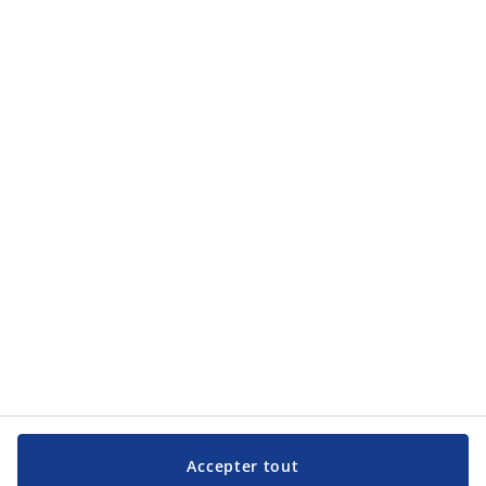
Catégories de produits
Catégories de produits
Service clientèle
Service clientèle
JYSK
JYSK
Siège social
Suivez JYSK
Langue
Accepter tout