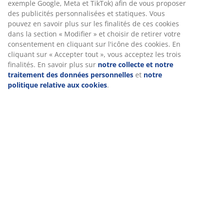
d'acier ouvert qui donne un look industriel mais
exemple Google, Meta et TikTok) afin de vous proposer
élégant. À l'intérieur de la lampe, une ampoule LED
des publicités personnalisées et statiques. Vous
décorative émet une lueur chaleureuse, et elle dispose
pouvez en savoir plus sur les finalités de ces cookies
dans la section « Modifier » et choisir de retirer votre
d'une fonction minuterie avec des intervalles de 6/18
consentement en cliquant sur l'icône des cookies. En
heures. La lampe a une poignée en acier assortie, ce
cliquant sur « Accepter tout », vous acceptez les trois
qui la rend facile à transporter et à déplacer.
finalités. En savoir plus sur
notre collecte et notre
Disponible en plusieurs couleurs. Nécessite 2 piles AA
traitement des données personnelles
et
notre
(non incluses). Ø18 x H28 cm
politique relative aux cookies
.
Numéro d’article: 6425017
Spécifications
Avis
(
7
)