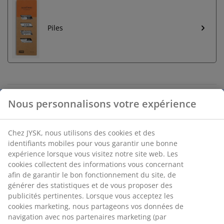
Piles
Retour illimité
Nous personnalisons votre expérience
Aucune limite de temps - retournez dans n'importe
quel magasin JYSK
Chez JYSK, nous utilisons des cookies et des
Garantie de prix
identifiants mobiles pour vous garantir une bonne
30 jours de garantie de prix sur tous les articles
expérience lorsque vous visitez notre site web. Les
Options de livraison flexibles
cookies collectent des informations vous concernant
Livraison rapide et facile
afin de garantir le bon fonctionnement du site, de
générer des statistiques et de vous proposer des
publicités pertinentes. Lorsque vous acceptez les
cookies marketing, nous partageons vos données de
Lampe de jardin à piles en acier avec un cadre en fil
navigation avec nos partenaires marketing (par