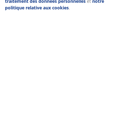
finalités. En savoir plus sur
notre collecte et notre
traitement des données personnelles
et
notre politique
relative aux cookies
.