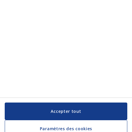
Service clientèle
Service clientèle
JYSK
JYSK
Siège social
Suivez JYSK
Langue