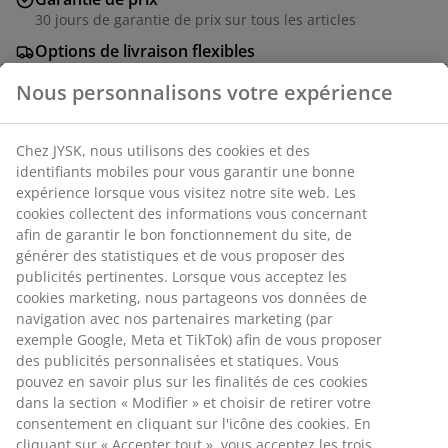
30 jours de garantie de prix sur tous les articles
Options de livraison flexibles
Livraison rapide et facile
Remplissage en fibre de polyester 250g/m². Peut être
entièrement dézippé et utilisé comme couette.
Température de confort de +5°C à +9°C. Température
extrême : 0°C. Poids : 1000g. 75x190 cm
Numéro d’article: 4700017
Spécifications
Avis