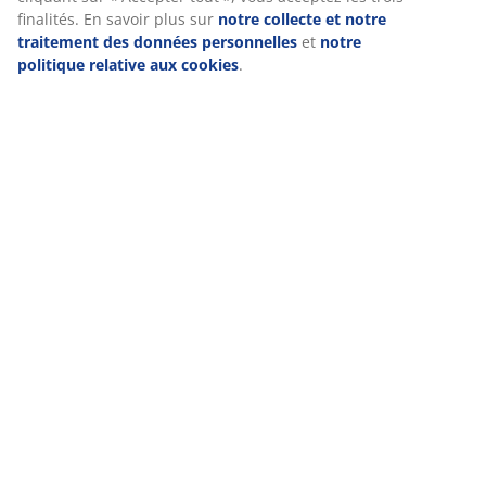
(
29
)
Livraison
Nous personnalisons votre expérience
Chez JYSK, nous utilisons des cookies et des identifiants mobile
garantir une bonne expérience lorsque vous visitez notre site w
collectent des informations vous concernant afin de garantir le 
fonctionnement du site, de générer des statistiques et de vous
publicités pertinentes. Lorsque vous acceptez les cookies marke
partageons vos données de navigation avec nos partenaires mar
exemple Google, Meta et TikTok) afin de vous proposer des publi
personnalisées et statiques. Vous pouvez en savoir plus sur les f
cookies dans la section « Modifier » et choisir de retirer votre 
cliquant sur l'icône des cookies. En cliquant sur « Accepter tout