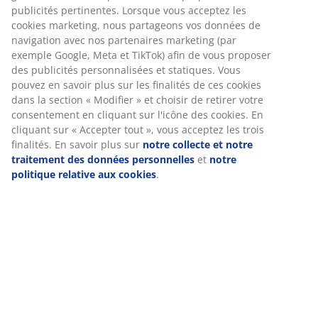
Numéro d’article: 4705620
Instructions de montage
Spécifications
Nous personnalisons votre expérience
Chez JYSK, nous utilisons des cookies et des identifiants mobile
Avis
vous garantir une bonne expérience lorsque vous visitez notre s
(
113
)
web. Les cookies collectent des informations vous concernant af
garantir le bon fonctionnement du site, de générer des statistiq
de vous proposer des publicités pertinentes. Lorsque vous acce
les cookies marketing, nous partageons vos données de navigat
Livraison
avec nos partenaires marketing (par exemple Google, Meta et Ti
afin de vous proposer des publicités personnalisées et statiques
Vous pouvez en savoir plus sur les finalités de ces cookies dans 
section « Modifier » et choisir de retirer votre consentement en