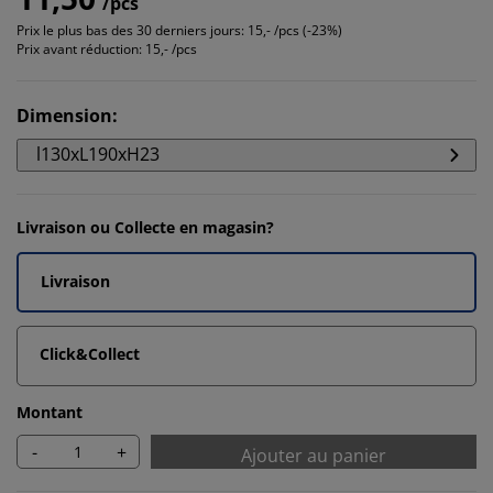
/pcs
Prix le plus bas des 30 derniers jours:
15,- /pcs (-23%)
Prix avant réduction:
15,- /pcs
Dimension
:
l130xL190xH23
Livraison ou Collecte en magasin?
Livraison
Click&Collect
Montant
-
+
Ajouter au panier