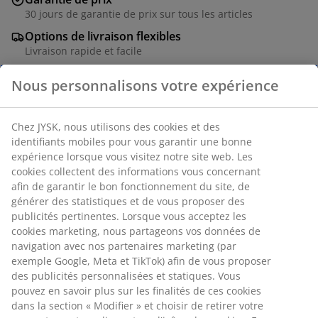
30 jours de garantie de prix sur tous les articles
Options de livraison flexibles
Livraison rapide et facile
Tabouret blanc en fibre d'argile au design minimaliste.
Ce tabouret convient comme siège extérieur, surtout
pour les balcons avec un espace limité. Il peut
également servir simplement d'élément décoratif. La
fibre d'argile est un matériau durable, résistant aux
intempéries et léger. Ø36 x H39 cm
Numéro d’article: 6425066
Instructions de montage
Nous personnalisons votre expérience
Chez JYSK, nous utilisons des cookies et des identifiants mobiles
Spécifications