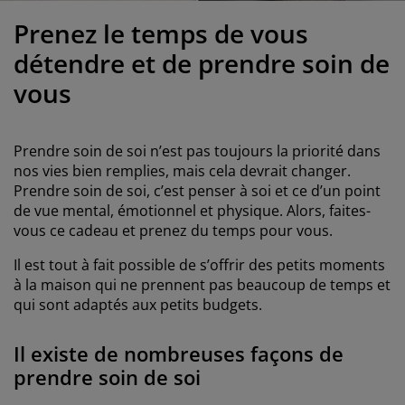
ccessoires entretien meubles
clairages d'extérieur
oustiquaires
raps
ommiers avec rangement
clairage
Prenez le temps de vous
ilm pour vitrage
amping
arde-robes
ommiers
énage
détendre et de prendre soin de
vous
ccessoires
eubles de chambre à coucher
atelas enfant
hambre d’enfant
its superposés
aver et repasser
Prendre soin de soi n’est pas toujours la priorité dans
nos vies bien remplies, mais cela devrait changer.
rticles pour animaux de compagnie
Prendre soin de soi, c’est penser à soi et ce d’un point
de vue mental, émotionnel et physique. Alors, faites-
vous ce cadeau et prenez du temps pour vous.
Il est tout à fait possible de s’offrir des petits moments
à la maison qui ne prennent pas beaucoup de temps et
qui sont adaptés aux petits budgets.
Il existe de nombreuses façons de
prendre soin de soi