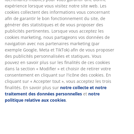
expérience lorsque vous visitez notre site web. Les
cookies collectent des informations vous concernant
afin de garantir le bon fonctionnement du site, de
générer des statistiques et de vous proposer des
publicités pertinentes. Lorsque vous acceptez les
S'entourer d'un parfum agréable peut également
cookies marketing, nous partageons vos données de
constituer un soin de soi. Les parfums délicieux vous
navigation avec nos partenaires marketing (par
font vous sentir mieux et vous aident à vous détendre.
exemple Google, Meta et TikTok) afin de vous proposer
Entourez-vous de
bougies parfumées
ou d'
des publicités personnalisées et statiques. Vous
huiles essentielles
dans votre maison.
pouvez en savoir plus sur les finalités de ces cookies
dans la section « Modifier » et choisir de retirer votre
consentement en cliquant sur l'icône des cookies. En
cliquant sur « Accepter tout », vous acceptez les trois
finalités. En savoir plus sur
notre collecte et notre
traitement des données personnelles
et
notre
politique relative aux cookies
.