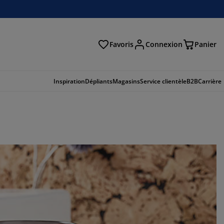
Favoris
Connexion
Panier
herche
Inspiration
Dépliants
Magasins
Service clientèle
B2B
Carrière