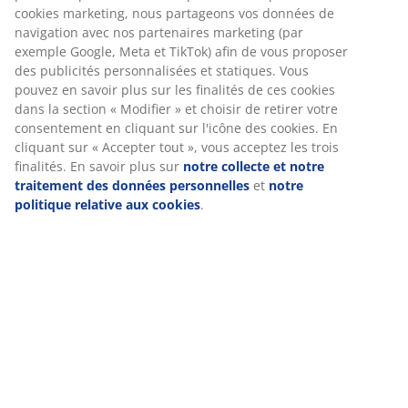
Instructions de montage
Nous personnalisons votre expérience
Spécifications
Chez JYSK, nous utilisons des cookies et des identifiants mobiles
pour vous garantir une bonne expérience lorsque vous visitez
notre site web. Les cookies collectent des informations vous
Avis
concernant afin de garantir le bon fonctionnement du site, de
générer des statistiques et de vous proposer des publicités
(
89
)
pertinentes. Lorsque vous acceptez les cookies marketing, nous
partageons vos données de navigation avec nos partenaires
marketing (par exemple Google, Meta et TikTok) afin de vous
Livraison
proposer des publicités personnalisées et statiques. Vous pouv
en savoir plus sur les finalités de ces cookies dans la section «
Modifier » et choisir de retirer votre consentement en cliquant
sur l'icône des cookies. En cliquant sur « Accepter tout », vous
acceptez les trois finalités. En savoir plus sur
notre collecte et
notre traitement des données personnelles
et
notre politique
relative aux cookies
.