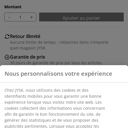
Montant
-
+
Ajouter au panier
Retour illimité
Aucune limite de temps - retournez dans n'importe
quel magasin JYSK
Garantie de prix
30 jours de garantie de prix sur tous les articles
Options de livraison flexibles
Livraison rapide et facile
Placage décoratif et acier. l90 x H178 x P40 cm
Numéro d’article: 3699059
Instructions de montage