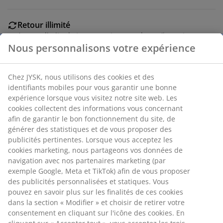
Retour illimité
Aucune limite de temps - retournez dans n'importe
quel magasin JYSK
Garantie de prix
30 jours de garantie de prix sur tous les articles
Nous personnalisons votre expérience
Options de livraison flexibles
Livraison rapide et facile
Chez JYSK, nous utilisons des cookies et des identifiants
mobiles pour vous garantir une bonne expérience lorsque
vous visitez notre site web. Les cookies collectent des
Numéro d’article: 6509400
informations vous concernant afin de garantir le bon
fonctionnement du site, de générer des statistiques et de
vous proposer des publicités pertinentes. Lorsque vous
acceptez les cookies marketing, nous partageons vos
Spécifications
données de navigation avec nos partenaires marketing
(par exemple Google, Meta et TikTok) afin de vous
proposer des publicités personnalisées et statiques. Vous
pouvez en savoir plus sur les finalités de ces cookies dans
Avis