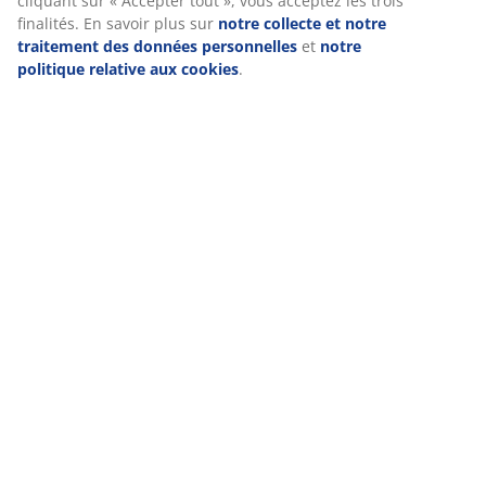
la section « Modifier » et choisir de retirer votre
(
41
)
consentement en cliquant sur l'icône des cookies. En
cliquant sur « Accepter tout », vous acceptez les trois
finalités. En savoir plus sur
notre collecte et notre
traitement des données personnelles
et
notre politique
Livraison
relative aux cookies
.