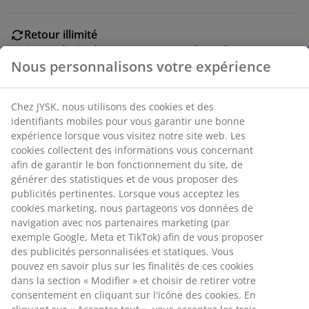
Retour illimité
Aucune limite de temps - retournez dans n'importe
quel magasin JYSK
Garantie de prix
30 jours de garantie de prix sur tous les articles
Nous personnalisons votre expérience
Options de livraison flexibles
Livraison rapide et facile
Chez JYSK, nous utilisons des cookies et des identifiants
mobiles pour vous garantir une bonne expérience lorsque
vous visitez notre site web. Les cookies collectent des
Numéro d’article: 6517200
informations vous concernant afin de garantir le bon
fonctionnement du site, de générer des statistiques et de
vous proposer des publicités pertinentes. Lorsque vous
acceptez les cookies marketing, nous partageons vos
Spécifications
données de navigation avec nos partenaires marketing
(par exemple Google, Meta et TikTok) afin de vous
proposer des publicités personnalisées et statiques. Vous
pouvez en savoir plus sur les finalités de ces cookies dans
Avis