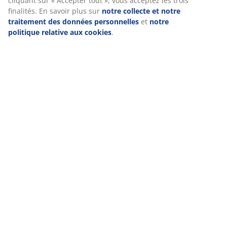
la section « Modifier » et choisir de retirer votre
(
10
)
consentement en cliquant sur l'icône des cookies. En
cliquant sur « Accepter tout », vous acceptez les trois
finalités. En savoir plus sur
notre collecte et notre
traitement des données personnelles
et
notre politique
Livraison
relative aux cookies
.