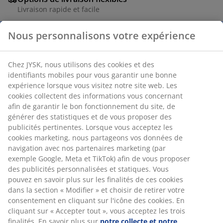
Livraison rapide et facile
Tissu velours. l109 x H80 x P109 cm
Nous personnalisons votre expérience
Numéro d’article: 3630106
Chez JYSK, nous utilisons des cookies et des identifiants
Instructions de montage
mobiles pour vous garantir une bonne expérience
lorsque vous visitez notre site web. Les cookies collectent
des informations vous concernant afin de garantir le bon
fonctionnement du site, de générer des statistiques et de
Spécifications
vous proposer des publicités pertinentes. Lorsque vous
acceptez les cookies marketing, nous partageons vos
données de navigation avec nos partenaires marketing
(par exemple Google, Meta et TikTok) afin de vous
Avis
proposer des publicités personnalisées et statiques.
Vous pouvez en savoir plus sur les finalités de ces
(
16
)
cookies dans la section « Modifier » et choisir de retirer
votre consentement en cliquant sur l'icône des cookies.