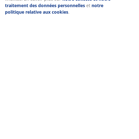
En cliquant sur « Accepter tout », vous acceptez les trois
Livraison
finalités. En savoir plus sur
notre collecte et notre
traitement des données personnelles
et
notre politique
relative aux cookies
.