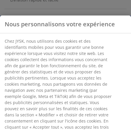
Nous personnalisons votre expérience
Rouleau adhésif avec 60 feuilles adhésives, qui enlèvent
facilement les peluches, la poussière et les poils
d'animaux des vêtements et autres textiles. Doté d'une
Chez JYSK, nous utilisons des cookies et des
poignée noire confortable pour une utilisation facile
identifiants mobiles pour vous garantir une bonne
sur les vêtements et les meubles. l5 x L22 x Ø5 x P5 cm
expérience lorsque vous visitez notre site web. Les
cookies collectent des informations vous concernant
afin de garantir le bon fonctionnement du site, de
Numéro d’article: 4912105
générer des statistiques et de vous proposer des
publicités pertinentes. Lorsque vous acceptez les
cookies marketing, nous partageons vos données de
navigation avec nos partenaires marketing (par
Spécifications
exemple Google, Meta et TikTok) afin de vous proposer
des publicités personnalisées et statiques. Vous
pouvez en savoir plus sur les finalités de ces cookies
dans la section « Modifier » et choisir de retirer votre
Avis
consentement en cliquant sur l'icône des cookies. En
(
29
)
cliquant sur « Accepter tout », vous acceptez les trois