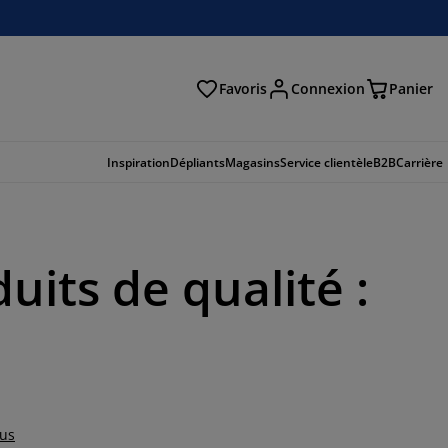
Favoris
Connexion
Panier
herche
Inspiration
Dépliants
Magasins
Service clientèle
B2B
Carrière
its de qualité :
lus