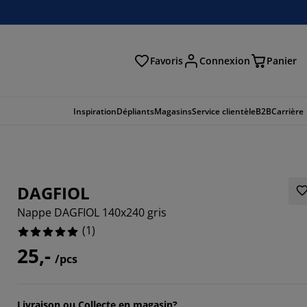
Favoris
Connexion
Panier
herche
Inspiration
Dépliants
Magasins
Service clientèle
B2B
Carrière
DAGFIOL
Nappe DAGFIOL 140x240 gris
(
1
)
25,-
/pcs
Livraison ou Collecte en magasin?