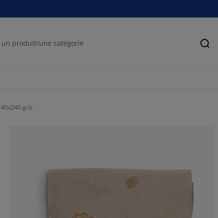
Rec
40x240 gris
100%