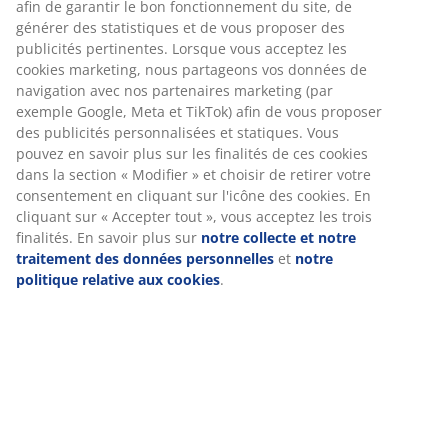
Livraison rapide et facile
Acier et plastique. Avec commande tactile, 3 niveaux de
luminosité et minuterie. Excl. piles. Ø16 x H25 cm
Numéro d’article: 4912436
Étiquetage
Spécifications
Avis
(
40
)