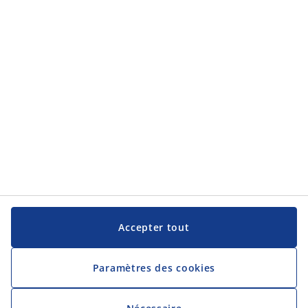
Service clientèle
JYSK
JYSK
Siège social
Suivez JYSK
Langue