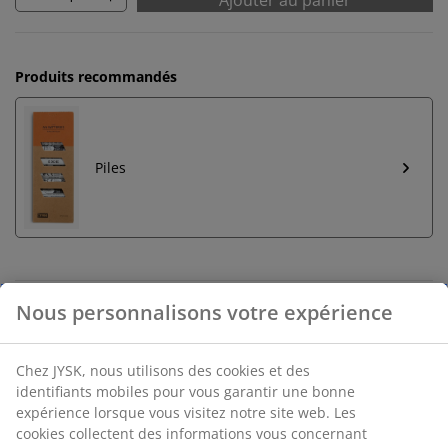
Ajouter au panier
Produits recommandés
Piles
Retour illimité
Aucune limite de temps - retournez dans n'importe
quel magasin JYSK
Garantie de prix
30 jours de garantie de prix sur tous les articles
Options de livraison flexibles