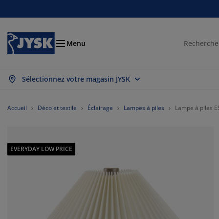
Chambre à coucher
Rideaux & stores
Salle à manger
Lits et matelas
Déco et textile
Salle de bain
Rangement
Bureau
Entrée
Jardin
Salon
Menu
Sélectionnez votre magasin JYSK
ficher tout
ficher tout
ficher tout
ficher tout
ficher tout
ficher tout
ficher tout
ficher tout
ficher tout
ficher tout
ficher tout
telas
telas à ressorts
rviettes
bilier de bureau
napés
bles
rde-robes
ité de couloir
deaux prêt-à-poser
ubles de jardin
coration
Accueil
Déco et textile
Éclairage
Lampes à piles
Lampe à piles 
s
telas en mousse
xtiles
ngement
uteuils
aises
ubles de rangement
ur le mur
ores enrouleurs
ussins de jardin
xtiles
EVERYDAY LOW PRICE
îtes de rangement
uettes
mmiers tapissiers
ticles de toilette
bles basses
ngement
ité de couloir
tits rangements
melles verticales
ur la table
brages de jardin
cessoires entretien meubles
eillers
rmatelas
ver et repasser
ngement
tits rangements
xtiles
ores vénitiens
ur le mur
cessoires de jardin
ubles TV
cessoires entretien meubles
rures de lit
dres de lit
ores plissés
isine