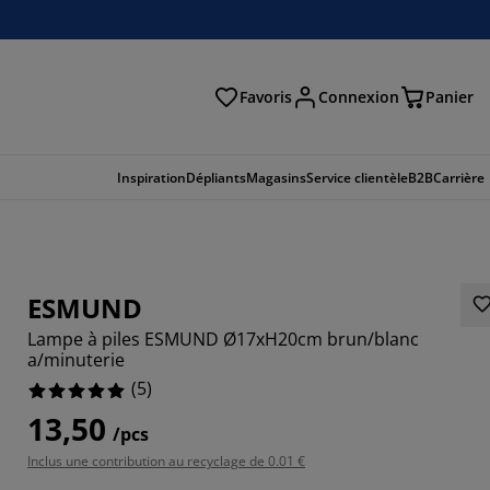
Favoris
Connexion
Panier
herche
Inspiration
Dépliants
Magasins
Service clientèle
B2B
Carrière
ESMUND
Lampe à piles ESMUND Ø17xH20cm brun/blanc
a/minuterie
(
5
)
13,50
/pcs
Inclus une contribution au recyclage de 0.01 €