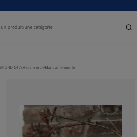
Rec
ESMUND Ø17xH20cm brun/blanc a/minuterie
100%