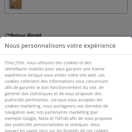
Retour illimité
Aucune limite de temps - retournez dans n'importe
quel magasin JYSK
Garantie de prix
30 jours de garantie de prix sur tous les articles
Options de livraison flexibles
Livraison rapide et facile
Guirlande lumineuse pour l'intérieur. 10 LED. Lumière
blanche chaude. Avec minuterie. Excl. piles. 4,5m
d'ampoules + 0,3m de fil
Numéro d’article: 4912433