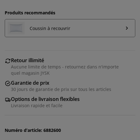
Produits recommandés
Coussin à recouvrir
Retour illimité
Aucune limite de temps - retournez dans n'importe
quel magasin JYSK
Nous personnalisons votre expérience
Garantie de prix
30 jours de garantie de prix sur tous les articles
Chez JYSK, nous utilisons des cookies et des
Options de livraison flexibles
identifiants mobiles pour vous garantir une bonne
Livraison rapide et facile
expérience lorsque vous visitez notre site web. Les
cookies collectent des informations vous concernant
afin de garantir le bon fonctionnement du site, de
générer des statistiques et de vous proposer des
Numéro d’article: 6882600
publicités pertinentes. Lorsque vous acceptez les