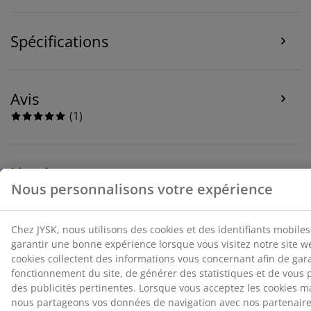
cookies marketing, nous partageons vos données de
navigation avec nos partenaires marketing (par
exemple Google, Meta et TikTok) afin de vous proposer
Spécifications
des publicités personnalisées et statiques. Vous
pouvez en savoir plus sur les finalités de ces cookies
dans la section « Modifier » et choisir de retirer votre
consentement en cliquant sur l'icône des cookies. En
Avis
cliquant sur « Accepter tout », vous acceptez les trois
(
1
)
finalités. En savoir plus sur
notre collecte et notre
traitement des données personnelles
et
notre
politique relative aux cookies
.
Livraison