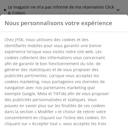
Le magasin ne m'a pas informé de ma réservation Click
& Collect.
Nous personnalisons votre expérience
Annuler ou modifier une
Chez JYSK, nous utilisons des cookies et des
identifiants mobiles pour vous garantir une bonne
commande
expérience lorsque vous visitez notre site web. Les
cookies collectent des informations vous concernant
afin de garantir le bon fonctionnement du site, de
Comment annuler ma commande avant sa réception?
générer des statistiques et de vous proposer des
publicités pertinentes. Lorsque vous acceptez les
cookies marketing, nous partageons vos données de
Comment annuler ma commande?
navigation avec nos partenaires marketing (par
exemple Google, Meta et TikTok) afin de vous proposer
des publicités personnalisées et statiques. Vous
Comment modifier ma commande?
pouvez en savoir plus sur les finalités de ces cookies
dans la section « Modifier » et choisir de retirer votre
consentement en cliquant sur l'icône des cookies. En
Comment puis-je annuler ma commande avant de
cliquant sur « Accepter tout », vous acceptez les trois
l’avoir reçue ?