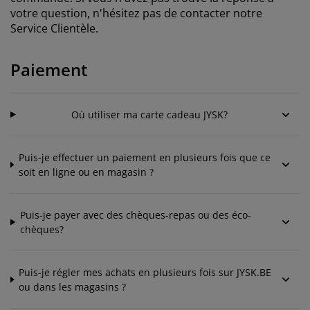
ccessoires entretien meubles
clairages d'extérieur
oustiquaires
raps
ommiers avec rangement
clairage
votre question, n'hésitez pas de contacter notre
Service Clientèle.
ilm pour vitrage
amping
arde-robes
ommiers
énage
Paiement
ccessoires
eubles de chambre à coucher
atelas enfant
hambre d’enfant
its superposés
aver et repasser
Où utiliser ma carte cadeau JYSK?
rticles pour animaux de compagnie
Puis-je effectuer un paiement en plusieurs fois que ce
soit en ligne ou en magasin ?
Puis-je payer avec des chèques-repas ou des éco-
chèques?
Puis-je régler mes achats en plusieurs fois sur JYSK.BE
ou dans les magasins ?