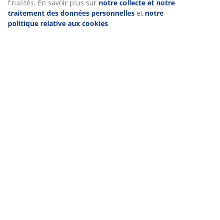
finalités. En savoir plus sur
notre collecte et notre
traitement des données personnelles
et
notre
politique relative aux cookies
.
Contacter le Service Clientèle
Notre ligne téléphonique ainsi que notre
service de chat sont ouverts. Afin de réduire
votre temps d'attente, nous vous invitons à
privilégier le chat, où nos conseillers sont
disponibles pour vous accompagner. Nous
traitons actuellement les e-mails du 31/07 et
mettons tout en œuvre pour répondre à
l'ensemble des demandes dans les meilleurs
délais. Nous vous remercions pour votre
patience et votre compréhension. L'équipe
Service Client JYSK