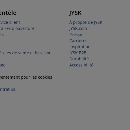
entèle
JYSK
vice client
À propos de JYSK
raires d'ouverture
JYSK.com
ts
Presse
Carrières
Inspiration
rales de vente et livraison
JYSK B2B
Durabilité
nge
Accessibilité
sentement pour les cookies
trat ici