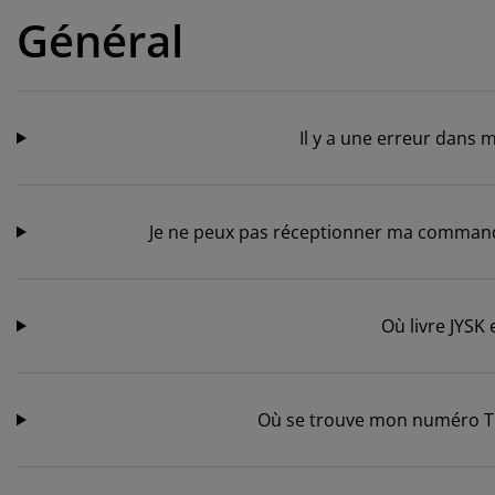
cessoires entretien meubles
lairages d'extérieur
ustiquaires
aps
mmiers avec rangement
lairage
Général
lm pour vitrage
mping
rde-robes
mmiers
nage
cessoires
ubles de chambre à coucher
telas enfant
ambre d’enfant
Il y a une erreur dans m
ts superposés
ver et repasser
ticles pour animaux de compagnie
Je ne peux pas réceptionner ma commande 
Où livre JYSK
Où se trouve mon numéro Tra