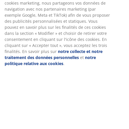
pertinentes. Lorsque vous acceptez les cookies
des acariens. Lavable à 60°C.
marketing, nous partageons vos données de navigation
avec nos partenaires marketing (par exemple Google,
Numéro d’article: 4230500
Meta et TikTok) afin de vous proposer des publicités
personnalisées et statiques. Vous pouvez en savoir plus
sur les finalités de ces cookies dans la section « Modifier
» et choisir de retirer votre consentement en cliquant
Spécifications
sur l'icône des cookies. En cliquant sur « Accepter tout
», vous acceptez les trois finalités. En savoir plus sur
notre collecte et notre traitement des données
personnelles
et
notre politique relative aux cookies
.
Avis
(
16
)
Livraison