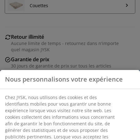
Couettes
Retour illimité
Aucune limite de temps - retournez dans n'importe
quel magasin JYSK
Garantie de prix
30 jours de garantie de prix sur tous les articles
Options de livraison flexibles
Livraison rapide et facile
Nous personnalisons votre expérience
Oreiller synthétique 60x63/70 cm anti-allergique.
Chez JYSK, nous utilisons des cookies et des identifiants
mobiles pour vous garantir une bonne expérience
Garnissage aéré et léger en fibre creuse de polyester
lorsque vous visitez notre site web. Les cookies
siliconée en forme de spirale (100% recyclée), 700 g. La
collectent des informations vous concernant afin de
hauteur de l'oreiller peut être ajustée en retirant une
garantir le bon fonctionnement du site, de générer des
partie du garnissage. Enveloppe 100% coton. Le tissage
statistiques et de vous proposer des publicités
serré de l'enveloppe permet de réduire la pénétration