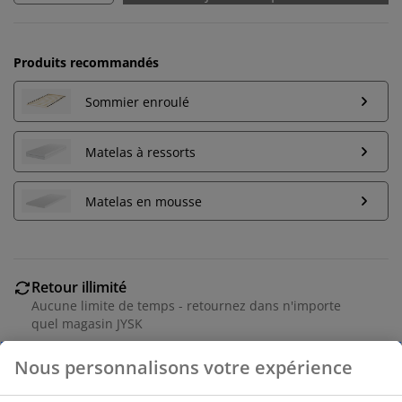
Produits recommandés
Sommier enroulé
Matelas à ressorts
Matelas en mousse
Retour illimité
Aucune limite de temps - retournez dans n'importe
quel magasin JYSK
Garantie de prix
30 jours de garantie de prix sur tous les articles
Options de livraison flexibles