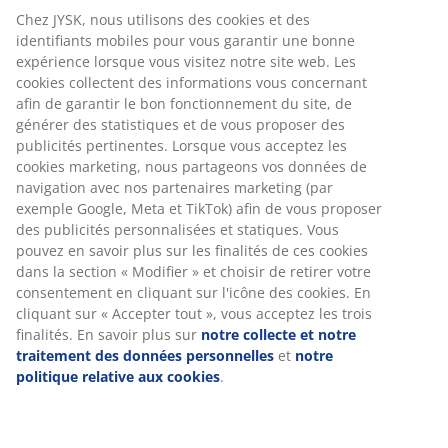
Livraison rapide et facile
Chêne massif et placage chêne. Pour matelas tapissier,
à ressorts et en mousse de 180x200 cm. Excl. sommier
et matelas. l184 x L216 x H80 cm
Numéro d’article: 3650173
Instructions de montage
Spécifications
Avis
(
14
)