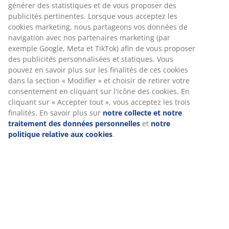
mobiles pour vous garantir une bonne expérience lorsque
Avis
vous visitez notre site web. Les cookies collectent des
(
79
)
informations vous concernant afin de garantir le bon
fonctionnement du site, de générer des statistiques et de
vous proposer des publicités pertinentes. Lorsque vous
acceptez les cookies marketing, nous partageons vos
Livraison
données de navigation avec nos partenaires marketing
(par exemple Google, Meta et TikTok) afin de vous
proposer des publicités personnalisées et statiques. Vous
pouvez en savoir plus sur les finalités de ces cookies dans
la section « Modifier » et choisir de retirer votre
consentement en cliquant sur l'icône des cookies. En
cliquant sur « Accepter tout », vous acceptez les trois
finalités. En savoir plus sur
notre collecte et notre
traitement des données personnelles
et
notre politique
relative aux cookies
.