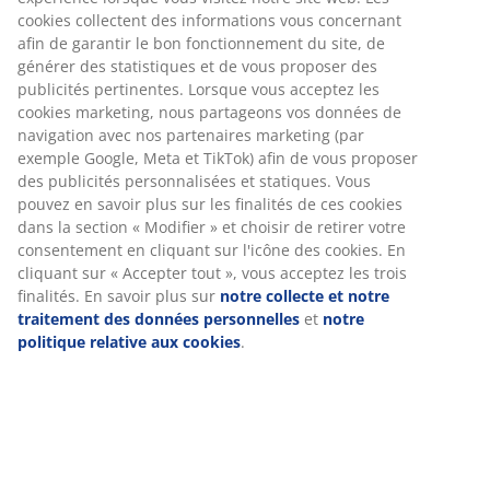
Spécifications
Avis
(
91
)
À propos de la marque
Livraison