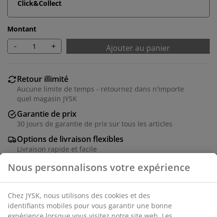
Click&Collect
Montant
-
+
Ajouter au panier
Retour illimité
Aucune limite de temps - retournez dans n'importe
quel magasin JYSK
Garantie de prix
30 jours de garantie de prix sur tous les articles
Options de livraison flexibles
Livraison rapide et facile
Numéro d’article: 1417201